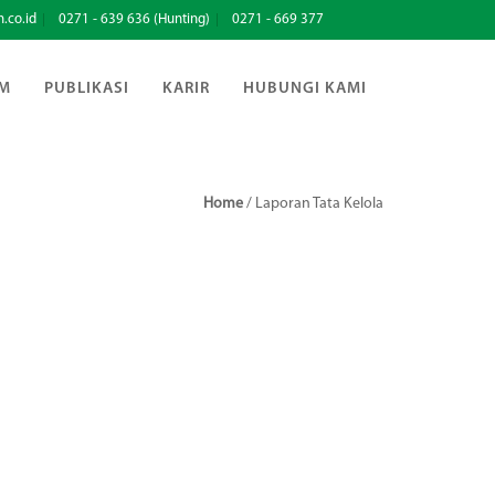
.co.id
0271 - 639 636 (Hunting)
0271 - 669 377
M
PUBLIKASI
KARIR
HUBUNGI KAMI
Home
/
Laporan Tata Kelola