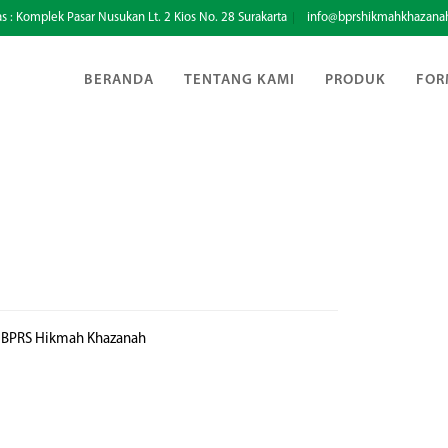
s : Komplek Pasar Nusukan Lt. 2 Kios No. 28 Surakarta
info@bprshikmahkhazanah
BERANDA
TENTANG KAMI
PRODUK
FOR
PT BPRS Hikmah Khazanah