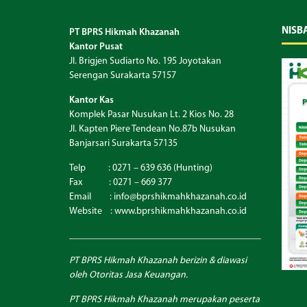
NISB
PT BPRS Hikmah Khazanah
Kantor Pusat
Jl. Brigjen Sudiarto No. 195 Joyotakan
Serengan Surakarta 57157
Kantor Kas
Komplek Pasar Nusukan Lt. 2 Kios No. 28
Jl. Kapten Piere Tendean No.87b Nusukan
Banjarsari Surakarta 57135
Telp : 0271 – 639 636 (Hunting)
Fax : 0271 – 669 377
Email : info@bprshikmahkhazanah.co.id
Website :
www.bprshikmahkhazanah.co.id
PT BPRS Hikmah Khazanah berizin & diawasi
oleh Otoritas Jasa Keuangan.
PT BPRS Hikmah Khazanah merupakan peserta