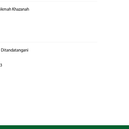
 Hikmah Khazanah
h Ditandatangani
23