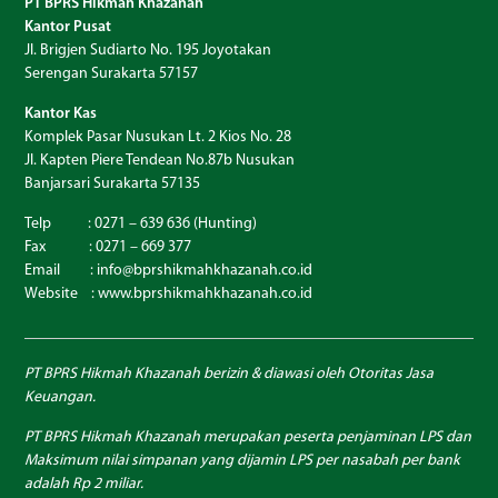
PT BPRS Hikmah Khazanah
Kantor Pusat
Jl. Brigjen Sudiarto No. 195 Joyotakan
Serengan Surakarta 57157
Kantor Kas
Komplek Pasar Nusukan Lt. 2 Kios No. 28
Jl. Kapten Piere Tendean No.87b Nusukan
Banjarsari Surakarta 57135
Telp : 0271 – 639 636 (Hunting)
Fax : 0271 – 669 377
Email : info@bprshikmahkhazanah.co.id
Website :
www.bprshikmahkhazanah.co.id
PT BPRS Hikmah Khazanah berizin & diawasi oleh Otoritas Jasa
Keuangan.
PT BPRS Hikmah Khazanah merupakan peserta penjaminan LPS dan
Maksimum nilai simpanan yang dijamin LPS per nasabah per bank
adalah Rp 2 miliar.